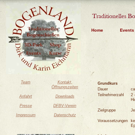
Traditionelles B
Home
Events
Team
Kontakt,
Grundkurs
Öffnungszeiten
Dauer
ca
Teilnehmerzahl
2 
Anfahrt
Downloads
Hi
Presse
DFBV-
Verein
Zielgruppe
Je
Impressum
Datenschutz
Voraussetzungen
ke
Ep