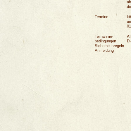
ab
d
Termine
kö
un
01
Teilnahme-
Al
bedingungen
Di
Sicherheitsregeln
Anmeldung